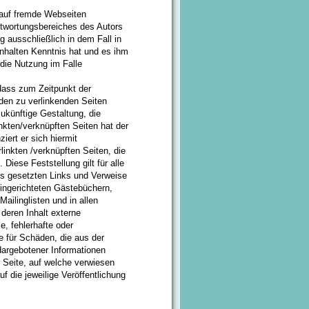
 auf fremde Webseiten
ntwortungsbereiches des Autors
g ausschließlich in dem Fall in
Inhalten Kenntnis hat und es ihm
die Nutzung im Falle
 dass zum Zeitpunkt der
 den zu verlinkenden Seiten
zukünftige Gestaltung, die
inkten/verknüpften Seiten hat der
ziert er sich hiermit
rlinkten /verknüpften Seiten, die
Diese Feststellung gilt für alle
es gesetzten Links und Verweise
eingerichteten Gästebüchern,
ailinglisten und in allen
deren Inhalt externe
le, fehlerhafte oder
e für Schäden, die aus der
dargebotener Informationen
er Seite, auf welche verwiesen
uf die jeweilige Veröffentlichung