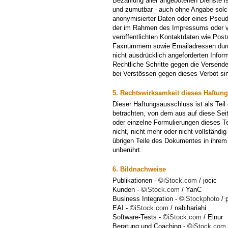
Bezahlung aller angebotenen Dienste is
und zumutbar - auch ohne Angabe solc
anonymisierter Daten oder eines Pseu
der im Rahmen des Impressums oder v
veröffentlichten Kontaktdaten wie Post
Faxnummern sowie Emailadressen durc
nicht ausdrücklich angeforderten Informa
Rechtliche Schritte gegen die Versen
bei Verstössen gegen dieses Verbot sin
5. Rechtswirksamkeit dieses Haftun
Dieser Haftungsausschluss ist als Teil
betrachten, von dem aus auf diese Seit
oder einzelne Formulierungen dieses T
nicht, nicht mehr oder nicht vollständig
übrigen Teile des Dokumentes in ihrem I
unberührt.
6. Bildnachweise
Publikationen - ©
iStock.com
/ jocic
Kunden - ©
iStock.com
/ YanC
Business Integration - ©
iStockphoto
/ 
EAI - ©
iStock.com
/ nabihariahi
Software-Tests - ©
iStock.com
/ Elnur
Beratung und Coaching - ©
iStock.com