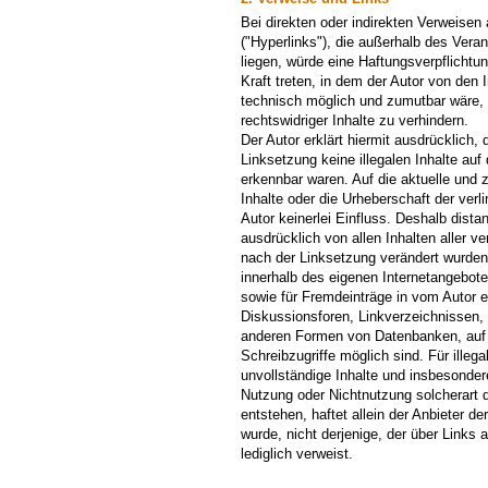
Bei direkten oder indirekten Verweisen
("Hyperlinks"), die außerhalb des Vera
liegen, würde eine Haftungsverpflichtun
Kraft treten, in dem der Autor von den 
technisch möglich und zumutbar wäre, 
rechtswidriger Inhalte zu verhindern.
Der Autor erklärt hiermit ausdrücklich,
Linksetzung keine illegalen Inhalte auf
erkennbar waren. Auf die aktuelle und 
Inhalte oder die Urheberschaft der verl
Autor keinerlei Einfluss. Deshalb distan
ausdrücklich von allen Inhalten aller ve
nach der Linksetzung verändert wurden. 
innerhalb des eigenen Internetangebot
sowie für Fremdeinträge in vom Autor 
Diskussionsforen, Linkverzeichnissen, M
anderen Formen von Datenbanken, auf 
Schreibzugriffe möglich sind. Für illega
unvollständige Inhalte und insbesonder
Nutzung oder Nichtnutzung solcherart 
entstehen, haftet allein der Anbieter d
wurde, nicht derjenige, der über Links a
lediglich verweist.