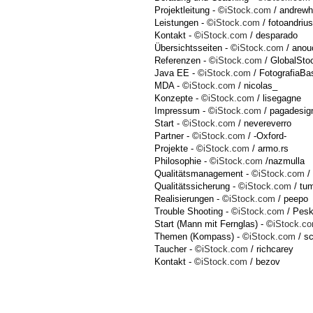
Projektleitung - ©
iStock.com
/ andrewh
Leistungen - ©
iStock.com
/ fotoandrius
Kontakt - ©
iStock.com
/ desparado
Übersichtsseiten - ©
iStock.com
/ anou
Referenzen - ©
iStock.com
/ GlobalSto
Java EE - ©
iStock.com
/ FotografiaBa
MDA - ©
iStock.com
/ nicolas_
Konzepte - ©
iStock.com
/ lisegagne
Impressum - ©
iStock.com
/ pagadesig
Start - ©
iStock.com
/ nevereverro
Partner - ©
iStock.com
/ -Oxford-
Projekte - ©
iStock.com
/ armo.rs
Philosophie - ©
iStock.com
/nazmulla
Qualitätsmanagement - ©
iStock.com
/
Qualitätssicherung - ©
iStock.com
/ tum
Realisierungen - ©
iStock.com
/ peepo
Trouble Shooting - ©
iStock.com
/ Pes
Start (Mann mit Fernglas) - ©
iStock.c
Themen (Kompass) - ©
iStock.com
/ sc
Taucher - ©
iStock.com
/ richcarey
Kontakt - ©
iStock.com
/ bezov