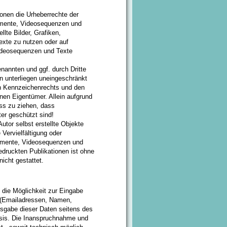
tionen die Urheberrechte der
umente, Videosequenzen und
llte Bilder, Grafiken,
xte zu nutzen oder auf
Videosequenzen und Texte
enannten und ggf. durch Dritte
 unterliegen uneingeschränkt
n Kennzeichenrechts und den
enen Eigentümer. Allein aufgrund
uss zu ziehen, dass
er geschützt sind!
Autor selbst erstellte Objekte
e Vervielfältigung oder
umente, Videosequenzen und
edruckten Publikationen ist ohne
icht gestattet.
 die Möglichkeit zur Eingabe
n (Emailadressen, Namen,
eisgabe dieser Daten seitens des
Basis. Die Inanspruchnahme und