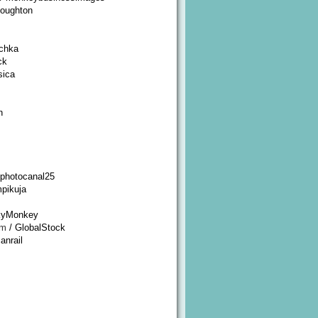
oughton
chka
ck
sica
n
 photocanal25
pikuja
kyMonkey
om
/ GlobalStock
anrail