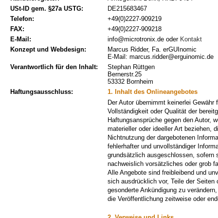
USt-ID gem. §27a USTG:
DE215683467
Telefon:
+49(0)2227-909219
FAX:
+49(0)2227-909218
E-Mail:
info@microtronix.de oder
Kontakt
Konzept und Webdesign:
Marcus Ridder, Fa. erGUInomic
E-Mail: marcus.ridder@erguinomic.de
Verantwortlich für den Inhalt:
Stephan Rüttgen
Bernerstr.25
53332 Bornheim
Haftungsausschluss:
1. Inhalt des Onlineangebotes
Der Autor übernimmt keinerlei Gewähr fü
Vollständigkeit oder Qualität der bereit
Haftungsansprüche gegen den Autor, w
materieller oder ideeller Art beziehen, 
Nichtnutzung der dargebotenen Informa
fehlerhafter und unvollständiger Inform
grundsätzlich ausgeschlossen, sofern 
nachweislich vorsätzliches oder grob fa
Alle Angebote sind freibleibend und unv
sich ausdrücklich vor, Teile der Seite
gesonderte Ankündigung zu verändern,
die Veröffentlichung zeitweise oder endg
2. Verweise und Links