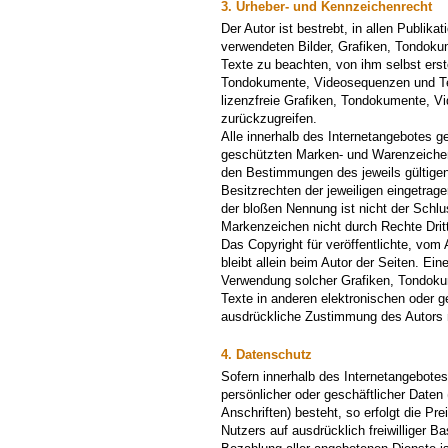
3. Urheber- und Kennzeichenrecht
Der Autor ist bestrebt, in allen Publika
verwendeten Bilder, Grafiken, Tondok
Texte zu beachten, von ihm selbst erste
Tondokumente, Videosequenzen und Te
lizenzfreie Grafiken, Tondokumente, 
zurückzugreifen.
Alle innerhalb des Internetangebotes g
geschützten Marken- und Warenzeichen
den Bestimmungen des jeweils gültige
Besitzrechten der jeweiligen eingetrag
der bloßen Nennung ist nicht der Schl
Markenzeichen nicht durch Rechte Dritt
Das Copyright für veröffentlichte, vom 
bleibt allein beim Autor der Seiten. Ein
Verwendung solcher Grafiken, Tondok
Texte in anderen elektronischen oder g
ausdrückliche Zustimmung des Autors n
4. Datenschutz
Sofern innerhalb des Internetangebotes
persönlicher oder geschäftlicher Date
Anschriften) besteht, so erfolgt die Pr
Nutzers auf ausdrücklich freiwilliger 