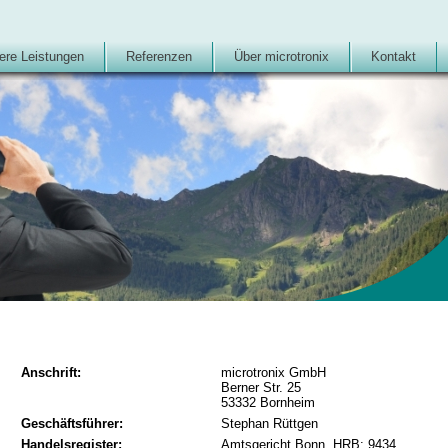
ere Leistungen
Referenzen
Über microtronix
Kontakt
Anschrift:
microtronix GmbH
Berner Str. 25
53332 Bornheim
Geschäftsführer:
Stephan Rüttgen
Handelsregister:
Amtsgericht Bonn, HRB: 9434