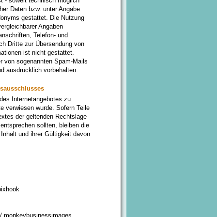
t - soweit technisch möglich
her Daten bzw. unter Angabe
donyms gestattet. Die Nutzung
ergleichbarer Angaben
anschriften, Telefon- und
h Dritte zur Übersendung von
tionen ist nicht gestattet.
der von sogenannten Spam-Mails
d ausdrücklich vorbehalten.
gsausschlusses
 des Internetangebotes zu
e verwiesen wurde. Sofern Teile
extes der geltenden Rechtslage
 entsprechen sollten, bleiben die
nhalt und ihrer Gültigkeit davon
pixhook
/ monkeybusinessimages