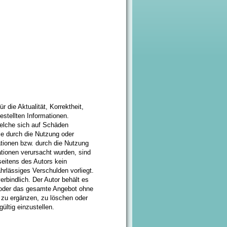
r die Aktualität, Korrektheit,
gestellten Informationen.
elche sich auf Schäden
die durch die Nutzung oder
tionen bzw. durch die Nutzung
ationen verursacht wurden, sind
seitens des Autors kein
hrlässiges Verschulden vorliegt.
erbindlich. Der Autor behält es
n oder das gesamte Angebot ohne
 zu ergänzen, zu löschen oder
ültig einzustellen.