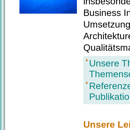
insbesonde
Business I
Umsetzung 
Architektur
Qualitäts
Unsere T
Themens
Referenze
Publikati
Unsere Le